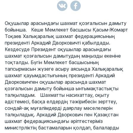
Оқушылар арасындағы шахмат қозғалысын дамыту
бойынша. Кеше Мемлекет басшысы Қасым-Жомарт
Тоқаев Халықаралық шахмат федерациясының
президенті Аркадий Дворковичті қабылдады.
Кездесуде Президент оқушылар арасындағы
шахмат қозғалысын дамытудың маңызды екеніне
тоқталды. Бүгін Мемлекет басшысының
тапсырмасын жүзеге асыру аясында Халықаралық
шахмат қауымдастығының президенті Аркадий
Дворковичпен оқушылар арасында шахмат
қозғалысын дамыту бойынша ынтымақтастықты
талқыладым. Шахматты насихаттау, оқыту
әдістемесі, басқа елдердің тәжірибесін зерттеу,
сондай-ақ мұғалімдерді даярлау мәселелерін
талқыладық. Аркадий Дворкович пен Қазақстан
шахмат федерациясындағы әріптестеріміз
министрліктің бастамаларын қолдап, балаларды