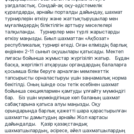
уағдаластық. Сондай-ақ оқу-әдістемелік
құралдарды, арнайы порталды дайындау, шахмат
турнирлерін өткізу және жаттықтырушылар мен
мұғалімдердің біліктілігін арттыру мәселелері
талқыланды. Турнирлер мен түрлі жарыстарды
өткізу маңызды. Биыл шахматтан «Ақбозат»
республикалық турнирі өтеді. Оған еліміздің барлық
өңірінен 2-11 сынып оқушылары қатысады. Мектеп
лигасы бойынша жұмыстар жүргізіліп жатыр. Бұдан
басқа, жергілікті атқарушы органдардың балаларға
қосымша білім беруге арналған мемлекеттік
тапсырысты орналастыруы үшін заңнамалық норма
бекітілді. Оның ішінде осы тетік есебінен шахмат
бойынша секциялармен қамтуды ұлғайту мүмкіндігі
бар. Біз үшін мүмкіндігінше көп баланың шахмат
сабақтарына қатыса алуы маңызды. Оқу
орындарында барлық қажетті шара қарастырылған
шахматты дамытудың арнайы Жол картасы
дайындалды. Қазір қазақстандық
шахматшылардың, әсіресе, әйел шахматшылардың