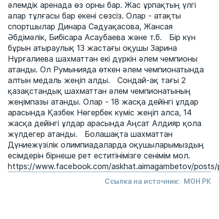
әлемдік аренада өз орны бар. Жас ұрпақтың үлгі
алар тұлғасы бар екені сөзсіз. Олар - атақты
спортшылар Динара Сәдуақасова, Жансая
Әбдімәлік, Бибісара Асаубаева және т.б. Бір күн
бұрын атыраулық 13 жастағы оқушы Зарина
Нұрғалиева шахматтан екі дүркін әлем чемпионы
атанды. Ол Румынияда өткен әлем чемпионатында
алтын медаль жеңіп алды. Сондай-ақ тағы 2
қазақстандық шахматтан әлем чемпионатының
жеңімпазы атанды. Олар - 18 жасқа дейінгі ұлдар
арасында Қазбек Нөгербек күміс жеңіп алса, 14
жасқа дейінгі ұлдар арасында Аңсат Алдияр қола
жүлдегер атанды. Болашақта шахматтан
Дүниежүзілік олимпиадаларда оқушыларымыздың
есімдерін бірнеше рет еститінімізге сенімім мол.
https://www.facebook.com/askhat.aimagambetov/po
Ссылка на источник:
МОН РК