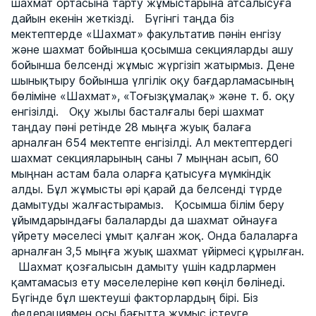
шахмат ортасына тарту жұмыстарына атсалысуға
дайын екенін жеткізді. Бүгінгі таңда біз
мектептерде «Шахмат» факультатив пәнін енгізу
және шахмат бойынша қосымша секцияларды ашу
бойынша белсенді жұмыс жүргізіп жатырмыз. Дене
шынықтыру бойынша үлгілік оқу бағдарламасының
бөліміне «Шахмат», «Тоғызқұмалақ» және т. б. оқу
енгізілді. Оқу жылы басталғалы бері шахмат
таңдау пәні ретінде 28 мыңға жуық балаға
арналған 654 мектепте енгізілді. Ал мектептердегі
шахмат секцияларының саны 7 мыңнан асып, 60
мыңнан астам бала оларға қатысуға мүмкіндік
алды. Бұл жұмысты әрі қарай да белсенді түрде
дамытуды жалғастырамыз. Қосымша білім беру
ұйымдарындағы балаларды да шахмат ойнауға
үйрету мәселесі ұмыт қалған жоқ. Онда балаларға
арналған 3,5 мыңға жуық шахмат үйірмесі құрылған.
Шахмат қозғалысын дамыту үшін кадрлармен
қамтамасыз ету мәселелеріне көп көңіл бөлінеді.
Бүгінде бұл шектеуші факторлардың бірі. Біз
федерациямен осы бағытта жұмыс істеуге