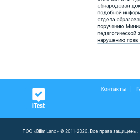
обнародован док
подобной информ
отдела образова
поручению Минис
педагогической 
нарушению прав 
Контакты
F
ТОО «Bilim Land» © 2011-2026. Все права защищены.