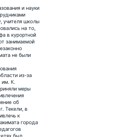
азования и науки
трудниками
у, учителя школы
овались на то,
ьфа в курортной
от занимаемой
незаконно
мата не были
зования
бласти из-за
им. К.
приняли меры
ривлечения
шение об
. Текели, в
ивлечь к
 акимата города
едагогов
сетях был