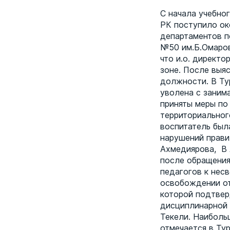
С начала учебног
РК поступило ок
департаментов п
№50 им.Б.Омаров
что и.о. директо
зоне. После выя
должности. В Ту
уволена с заним
приняты меры по
территориальног
воспитатель был
нарушений прави
Ахмедиярова, В 
после обращения
педагогов к нес
освобождении от
которой подтвер
дисциплинарной 
Текели. Наиболь
отмечается в Ту