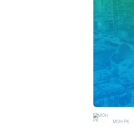
МОН РК