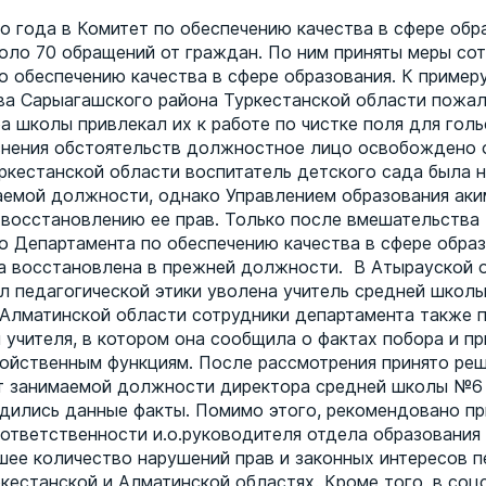
о года в Комитет по обеспечению качества в сфере обр
оло 70 обращений от граждан. По ним приняты меры со
о обеспечению качества в сфере образования. К пример
а Сарыагашского района Туркестанской области пожал
ра школы привлекал их к работе по чистке поля для гол
снения обстоятельств должностное лицо освобождено 
ркестанской области воспитатель детского сада была 
аемой должности, однако Управлением образования аки
 восстановлению ее прав. Только после вмешательства
о Департамента по обеспечению качества в сфере обра
а восстановлена в прежней должности. В Атырауской о
л педагогической этики уволена учитель средней школы 
Алматинской области сотрудники департамента также 
 учителя, в котором она сообщила о фактах побора и п
войственным функциям. После рассмотрения принято ре
 занимаемой должности директора средней школы №6 г
дились данные факты. Помимо этого, рекомендовано пр
ответственности и.о.руководителя отдела образования
шее количество нарушений прав и законных интересов п
ркестанской и Алматинской областях. Кроме того, в соц