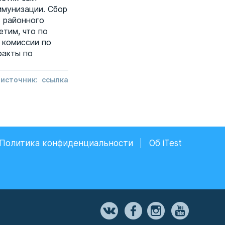
ммунизации. Сбор
 районного
тим, что по
 комиссии по
факты по
 источник:
cсылка
Политика конфиденциальности
Об iTest