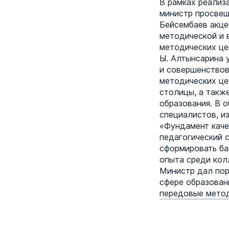
В рамках реализ
министр просвещ
Бейсембаев акце
методической и 
методических це
Ы. Алтынсарина 
и совершенствов
методических це
столицы, а такж
образования. В 
специалистов, и
«Фундамент каче
педагогический 
сформировать ба
опыта среди кол
Министр дал пор
сфере образован
передовые метод