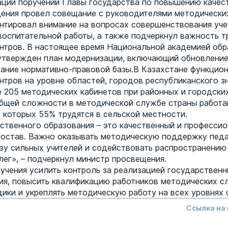
ации поручений Главы государства по повышению качес
ения провел совещание с руководителями методических
нтировал внимание на вопросах совершенствования уче
воспитательной работы, а также подчеркнул важность 
нтров. В настоящее время Национальной академией обр
утвержден план модернизации, включающий обновлени
ание нормативно-правовой базы.В Казахстане функцио
нтров на уровне областей, городов республиканского з
е 205 методических кабинетов при районных и городски
общей сложности в методической службе страны работа
з которых 55% трудятся в сельской местности.
ственного образования – это качественный и професси
состав. Важно оказывать методическую поддержку педа
зу сильных учителей и содействовать распространению
лег», – подчеркнул министр просвещения.
учения усилить контроль за реализацией государственн
ия, повысить квалификацию работников методических с
ики и укреплять методическую работу на всех уровнях 
Ссылка на