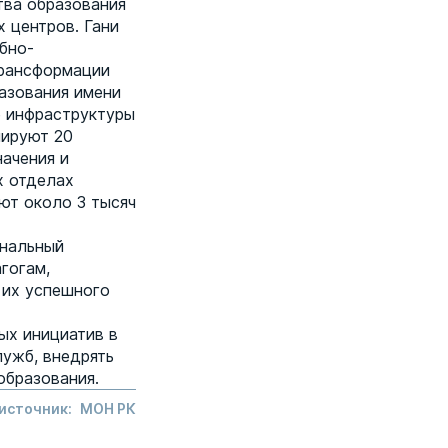
тва образования
 центров. Гани
бно-
трансформации
азования имени
е инфраструктуры
нируют 20
начения и
х отделах
ют около 3 тысяч
ональный
гогам,
 их успешного
ых инициатив в
лужб, внедрять
образования.
 источник:
МОН РК