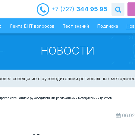
+7 (727)
344 95 95
с
Лента ЕНТ вопросов
Тест знаний
Подписка
Нов
НОВОСТИ
ровел совещание с руководителями региональных методичес
06.02