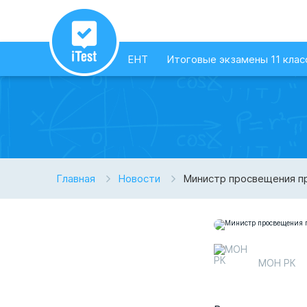
ЕНТ
Итоговые экзамены 11 клас
Главная
Новости
Министр просвещения п
МОН РК