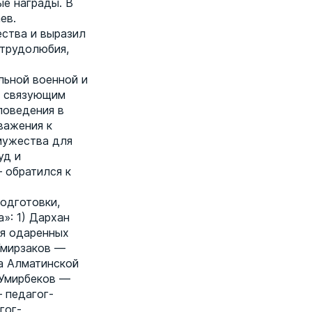
е награды. В
ев.
ества и выразил
 трудолюбия,
льной военной и
м связующим
поведения в
важения к
мужества для
уд и
 обратился к
одготовки,
»: 1) Дархан
ля одаренных
Умирзаков —
а Алматинской
т Умирбеков —
 педагог-
гог-