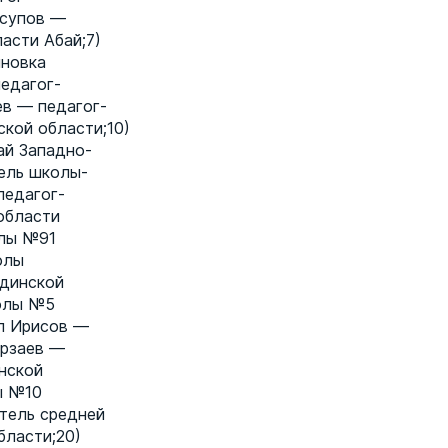
усупов —
асти Абай;7)
иновка
едагог-
ев — педагог-
кой области;10)
ай Западно-
ель школы-
педагог-
области
олы №91
олы
рдинской
колы №5
л Ирисов —
урзаев —
нской
ы №10
атель средней
бласти;20)