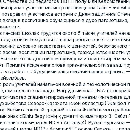
а Отечества 20 педагогов НВТП получили ведомственны
ния принял участие министр просвещения Гани Бейсемба
 поздравил участников встречи с Днем защитника Отеч
а вклад в воспитание обучающихся в духе патриотизма,
ченности.
хстанских школах трудятся около 5 тысяч учителей нача
 подготовки. Безусловно, ваша работа является важны
овании духовно-нравственных ценностей, безопасного 
е время, воспитании патриотизма, гражданственности, у
 Вы являетесь достойным примером и олицетворением 
ят. Примите искренние слова признательности за ваш тр
ть в работе с будущими защитниками нашей страны», —
Бейсембаев.
 роль учителей начальной военной и технологической п
ведомственные награды: Нагрудный знак «Ы.Алтынсарина
гог-мастер специализированной гимназии-интерната д
ухамбетова Северо-Казахстанской области;2) Жанбол 
ор Бериктасовской средней школы Жамбылского район
ый знак «Білім беру ісінің құрметті қызметкері»:3) Саби
ватель школы-лицея №59 г.Астаны;4) Руфат Нургамза —
редней школы №117 г.Алматы;5) Досжан Сержан — педа