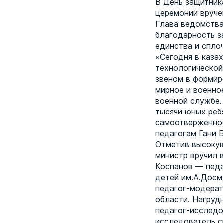
В День защитник
церемонии вруче
Глава ведомства
благодарность з
единства и спло
«Сегодня в каза
технологической
звеном в формир
мирное и военно
военной службе.
тысячи юных реб
самоотверженнос
педагогам Гани 
Отметив высокую
министр вручил 
Коспанов — педа
детей им.А.Досм
педагог-модерат
области. Нагрудн
педагог-исследо
исследователь с