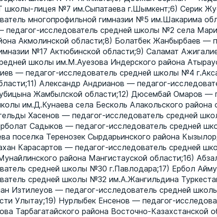
T школы-лицея №7 им.Сыпатаева г.Шымкент;6) Серик Ж
ватель многопрофильной гимназии №5 им.Шакарима обл
— педагог-исследователь средней школы №2 села Мар
йона Акмолинской области;8) Болатбек Жанбырбаев — п
имназии №17 Актюбинской области;9) Саламат Ажигали
редней школы им.М.Ауезова Индерского района Атыраус
иев — педагог-исследователь средней школы №4 г.Акс
бласти;11) Александр Андрианов — педагог-исследоват
рубицына Жамбылской области;12) Дюсембай Омаров — 
колы им.Д.Кунаева села Бесколь Алакольского района 
гельды Хасенов — педагог-исследователь средней шк
 Ерболат Садыков — педагог-исследователь средней шк
ева поселка Теренозек Сырдарьинского района Кызыло
ахан Карасартов — педагог-исследователь средней ш
унайлинского района Мангистауской области;16) Абза
ватель средней школы №30 г.Павлодара;17) Ербол Айм
ватель средней школы №32 им.А.Жангильдина Туркеста
лан Изтилеуов — педагог-исследователь средней школ
асти Улытау;19) Нурлыбек Енсенов — педагог-исследов
ова Тарбагатайского района Восточно-Казахстанской о