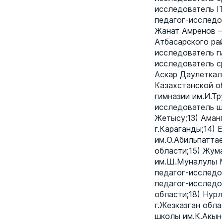
исследователь I
педагог-исследо
Жанат Амренов 
Атбасарского ра
исследователь г
исследователь с
Аскар Даулеткал
Казахстанской о
гимназии им.И.Т
исследователь ш
Жетысу;13) Аман
г.Караганды;14)
им.О.Абильпатта
области;15) Жум
им.Ш.Муналулы М
педагог-исследо
педагог-исследо
области;18) Нур
г.Жезказган обл
школы им.К.Акын