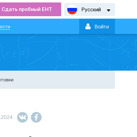
Сдать пробный ЕНТ
Русский

ости
Войти
отовки
.2024