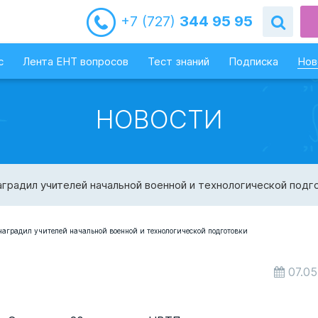
+7 (727)
344 95 95
с
Лента ЕНТ вопросов
Тест знаний
Подписка
Нов
НОВОСТИ
градил учителей начальной военной и технологической подг
07.05