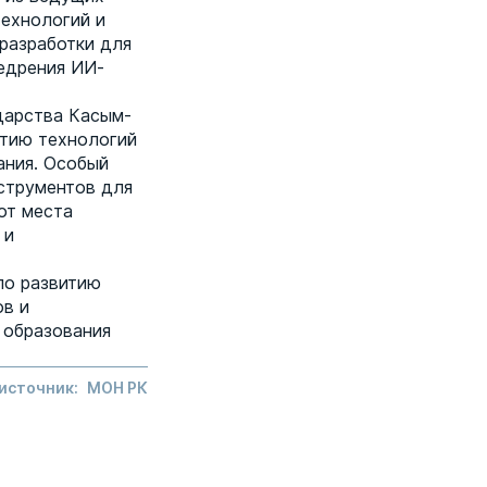
технологий и
разработки для
недрения ИИ-
дарства Касым-
итию технологий
ания. Особый
струментов для
от места
 и
по развитию
ов и
 образования
 источник:
МОН РК