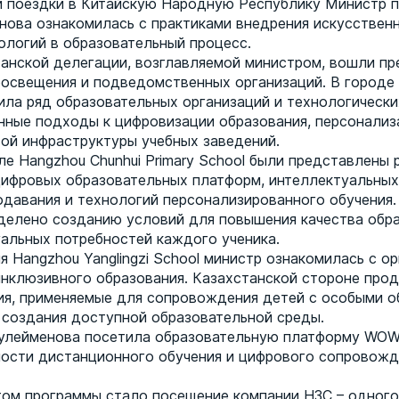
й поездки в Китайскую Народную Республику Министр 
ова ознакомилась с практиками внедрения искусствен
ологий в образовательный процесс.
танской делегации, возглавляемой министром, вошли п
освещения и подведомственных организаций. В городе
ила ряд образовательных организаций и технологически
нные подходы к цифровизации образования, персонализ
ой инфраструктуры учебных заведений.
ле Hangzhou Chunhui Primary School были представлены 
ифровых образовательных платформ, интеллектуальных
давания и технологий персонализированного обучения.
делено созданию условий для повышения качества обра
альных потребностей каждого ученика.
 Hangzhou Yanglingzi School министр ознакомилась с о
инклюзивного образования. Казахстанской стороне про
я, применяемые для сопровождения детей с особыми 
 создания доступной образовательной среды.
лейменова посетила образовательную платформу WOW E
ости дистанционного обучения и цифрового сопровожд
ом программы стало посещение компании H3C – одного