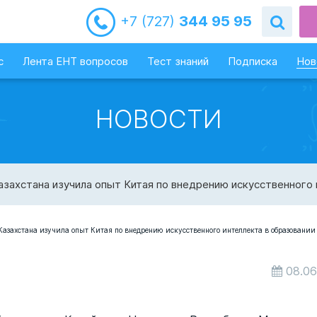
+7 (727)
344 95 95
с
Лента ЕНТ вопросов
Тест знаний
Подписка
Нов
НОВОСТИ
захстана изучила опыт Китая по внедрению искусственного 
08.06