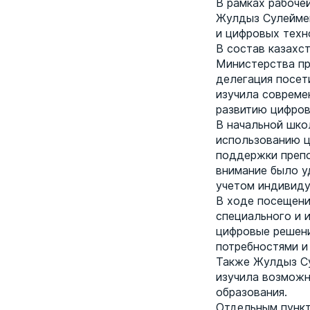
В рамках рабоче
Жулдыз Сулеймен
и цифровых техн
В состав казахс
Министерства пр
делегация посет
изучила совреме
развитию цифров
В начальной шко
использованию ц
поддержки препо
внимание было у
учетом индивиду
В ходе посещения
специального и 
цифровые решени
потребностями и
Также Жулдыз Су
изучила возможн
образования.
Отдельным пункт