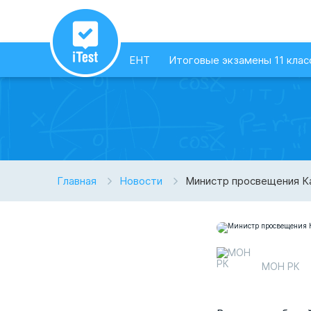
ЕНТ
Итоговые экзамены 11 клас
Главная
Новости
Министр просвещения Ка
МОН РК