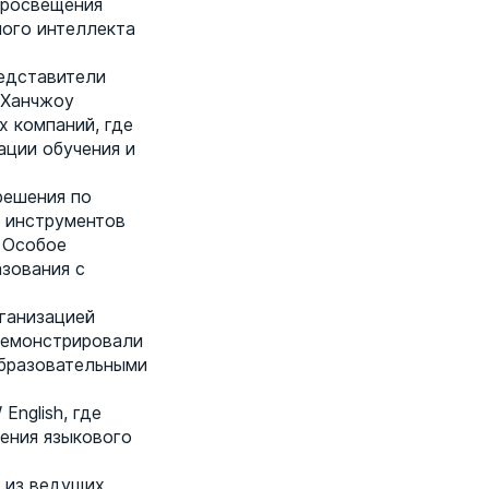
просвещения
ного интеллекта
редставители
 Ханчжоу
х компаний, где
ации обучения и
решения по
 инструментов
 Особое
зования с
рганизацией
демонстрировали
образовательными
nglish, где
ения языкового
 из ведущих