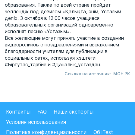
образования. Также по всей стране пройдет
челлендж под девизом «Қалықта, әнім, Ұстазым
деп!». 3 октября в 12:00 часов учащиеся
образовательных организаций одновременно
исполнят песню «Ұстазым».
Все желающие могут принять участие в создании
видеороликов с поздравлениями и выражением
благодарности учителям для публикации в
социальных сетях, используя хэштеги
#Біртұтас_тәрбие и #Даналық_ұстаздан.
Ссылка на источник:
МОН РК
Контакты
FAQ
Наши эксперты
Условия использования
Политика конфиденциальности
Об iTest