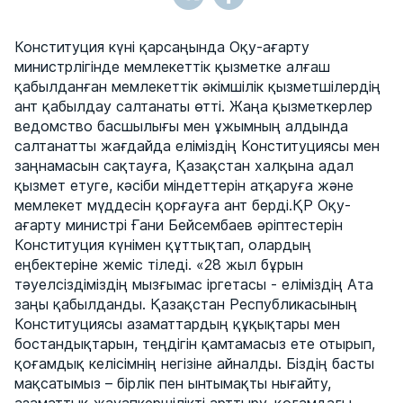
Конституция күні қарсаңында Оқу-ағарту
министрлігінде мемлекеттік қызметке алғаш
қабылданған мемлекеттік әкімшілік қызметшілердің
ант қабылдау салтанаты өтті. Жаңа қызметкерлер
ведомство басшылығы мен ұжымның алдында
салтанатты жағдайда еліміздің Конституциясы мен
заңнамасын сақтауға, Қазақстан халқына адал
қызмет етуге, кәсіби міндеттерін атқаруға және
мемлекет мүддесін қорғауға ант берді.ҚР Оқу-
ағарту министрі Ғани Бейсембаев әріптестерін
Конституция күнімен құттықтап, олардың
еңбектеріне жеміс тіледі. «28 жыл бұрын
тәуелсіздіміздің мызғымас іргетасы - еліміздің Ата
заңы қабылданды. Қазақстан Республикасының
Конституциясы азаматтардың құқықтары мен
бостандықтарын, теңдігін қамтамасыз ете отырып,
қоғамдық келісімнің негізіне айналды. Біздің басты
мақсатымыз – бірлік пен ынтымақты нығайту,