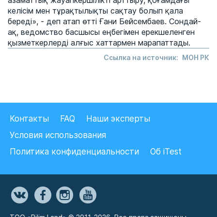
азаматтық жауапкершілікті арттыру, қоғамдағы
келісім мен тұрақтылықты сақтау болып қала
береді», - деп атап өтті Ғани Бейсембаев. Сондай-
ақ, ведомство басшысы еңбегімен ерекшеленген
қызметкерлерді алғыс хаттармен марапаттады.
Ссылка на источник:
МОН РК
Контакты
FAQ
Наши эксперты
Условия использования
Политика конфиденциальности
Об iTest