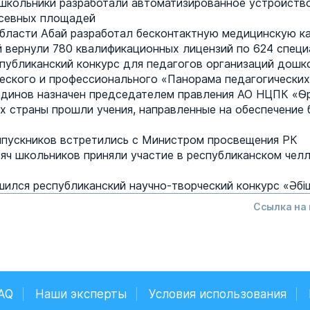
школьники разработали автоматизированное устройств
осевных площадей
бласти Абай разработал бесконтактную медицинскую к
 вернули 780 квалификационных лицензий по 624 спец
публиканский конкурс для педагогов организаций дошк
ческого и профессионального «Панорама педагогических
динов назначен председателем правления АО НЦПК «Ө
х страны прошли учения, направленные на обеспечение
пускников встретились с Министром просвещения РК
яч школьников приняли участие в республиканском че
шился республиканский научно-творческий конкурс «Әбі
Ссылка на
AQ
Наши эксперты
Условия использования