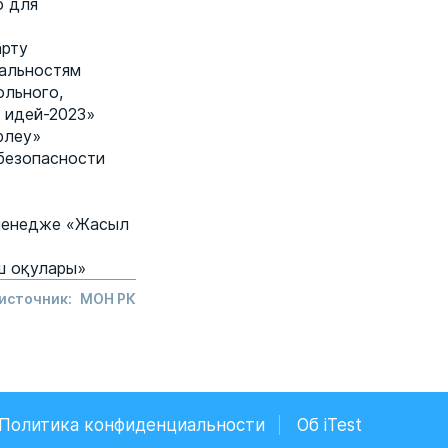
о для
арту
иальностям
ольного,
 идей-2023»
рлеу»
 безопасности
лленедже «Жасыл
ш оқулары»
 источник:
МОН РК
Политика конфиденциальности
Об iTest