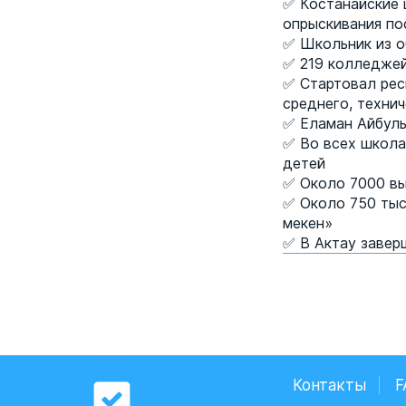
✅ Костанайские 
опрыскивания п
✅ Школьник из о
✅ 219 колледжей
✅ Стартовал рес
среднего, техни
✅ Еламан Айбуль
✅ Во всех школа
детей
✅ Около 7000 вы
✅ Около 750 тыс
мекен»
✅ В Актау завер
Контакты
F