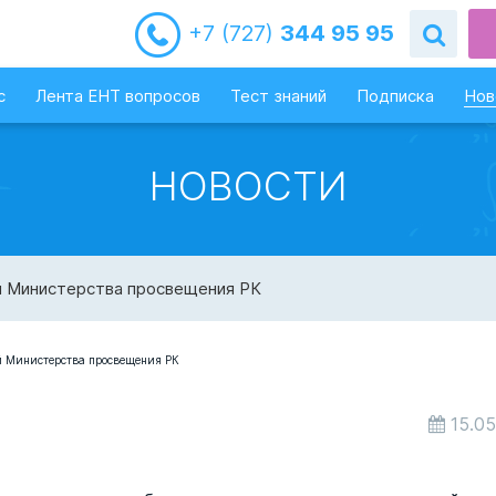
+7 (727)
344 95 95
с
Лента ЕНТ вопросов
Тест знаний
Подписка
Нов
НОВОСТИ
й Министерства просвещения РК
15.05