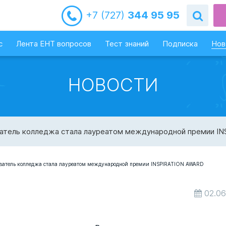
+7 (727)
344 95 95
с
Лента ЕНТ вопросов
Тест знаний
Подписка
Нов
НОВОСТИ
ватель колледжа стала лауреатом международной премии I
02.06