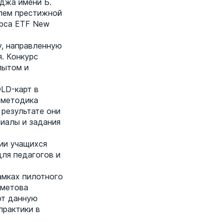
джа имени Б.
лем престижной
рса ETF New
у, направленную
. Конкурс
пытом и
LD-карт в
 методика
результате они
иалы и задания
ии учащихся
ля педагогов и
амках пилотного
хметова
ют данную
практики в