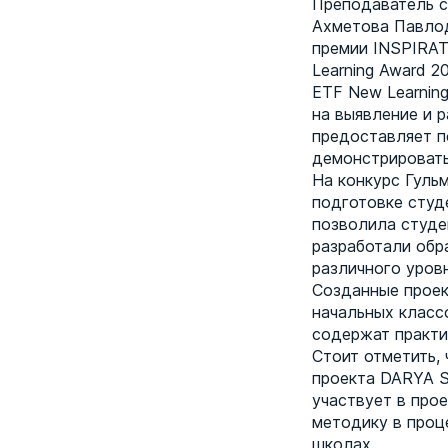
Преподаватель с
Ахметова Павло
премии INSPIRA
Learning Award 20
ETF New Learnin
на выявление и 
предоставляет п
демонстрировать
На конкурс Гуль
подготовке студ
позволила студе
разработали обр
различного уров
Созданные проек
начальных класс
содержат практи
Стоит отметить,
проекта DARYA S
участвует в про
методику в проц
школах.