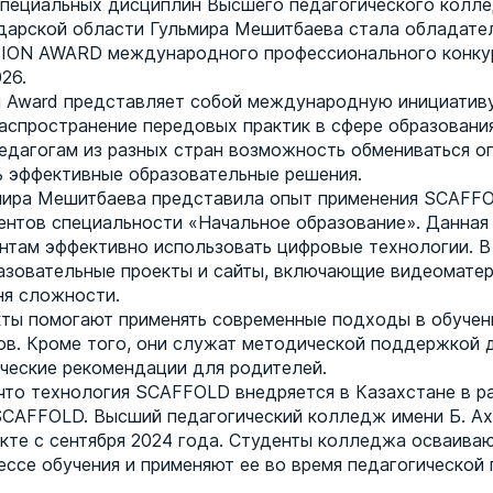
пециальных дисциплин Высшего педагогического колле
дарской области Гульмира Мешитбаева стала обладате
TION AWARD международного профессионального конку
26.
g Award представляет собой международную инициатив
распространение передовых практик в сфере образования
едагогам из разных стран возможность обмениваться о
 эффективные образовательные решения.
мира Мешитбаева представила опыт применения SCAFFO
ентов специальности «Начальное образование». Данная
нтам эффективно использовать цифровые технологии. В 
азовательные проекты и сайты, включающие видеоматер
ня сложности.
ты помогают применять современные подходы в обучен
ов. Кроме того, они служат методической поддержкой д
ческие рекомендации для родителей.
 что технология SCAFFOLD внедряется в Казахстане в р
CAFFOLD. Высший педагогический колледж имени Б. А
екте с сентября 2024 года. Студенты колледжа осваива
ессе обучения и применяют ее во время педагогической 