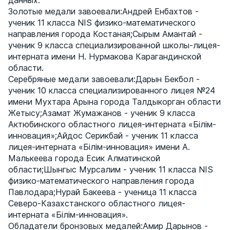
данных.
Золотые медали завоевали:Андрей Енбахтов -
ученик 11 класса NIS физико-математического
направления города Костаная;Сырым Амантай -
ученик 9 класса специализированной школы-лицея-
интерната имени Н. Нурмакова Карагандинской
области.
Серебряные медали завоевали:Дарын Бекбол -
ученик 10 класса специализированного лицея №24
имени Мухтара Арына города Талдыкорган области
Жетысу;Азамат Жумажанов - ученик 9 класса
Актюбинского областного лицея-интерната «Білім-
инновация»;Айдос Серикбай - ученик 11 класса
лицея-интерната «Білім-инновация» имени А.
Малькеева города Есик Алматинской
области;Шынгыс Мурсалим - ученик 11 класса NIS
физико-математического направления города
Павлодара;Нурай Бакеева - ученица 11 класса
Северо-Казахстанского областного лицея-
интерната «Білім-инновация».
Обладатели бронзовых медалей:Амир Дарынов -