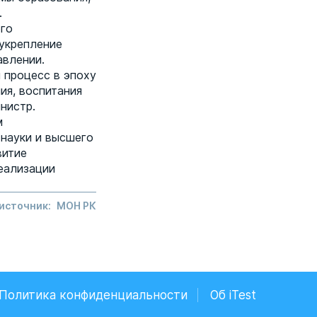
.
ого
 укрепление
авлении.
 процесс в эпоху
ия, воспитания
нистр.
м
науки и высшего
витие
еализации
 источник:
МОН РК
Политика конфиденциальности
Об iTest