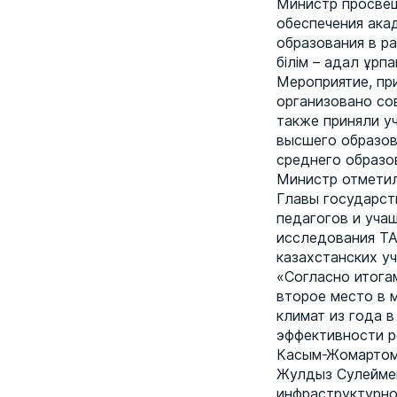
Министр просвещ
обеспечения ака
образования в р
білім – адал ұрпа
Мероприятие, пр
организовано со
также приняли у
высшего образов
среднего образов
Министр отметил
Главы государст
педагогов и уча
исследования TA
казахстанских уч
«Согласно итога
второе место в 
климат из года 
эффективности р
Касым-Жомартом
Жулдыз Сулеймен
инфраструктурно