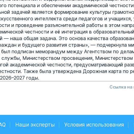
ого потенциала и обеспечении академической честности
ьной задачей является формирование культуры грамотн
скусственного интеллекта среди педагогов и учащихся,
ости и проведение разъяснительной работы в этом напр
емической честности и её интеграция в образовательный
й — наша общая задача. Это основа качества образован
раждан и будущего развития страны», — подчеркнула ми
 был подписан меморандум между Агентством по дела
 службы, Министерством просвещения, Министерством 
игой академической честности, предусматривающий раз
естности. Также была утверждена Дорожная карта по р
2026–2027 годы.
Ссылка на
AQ
Наши эксперты
Условия использования