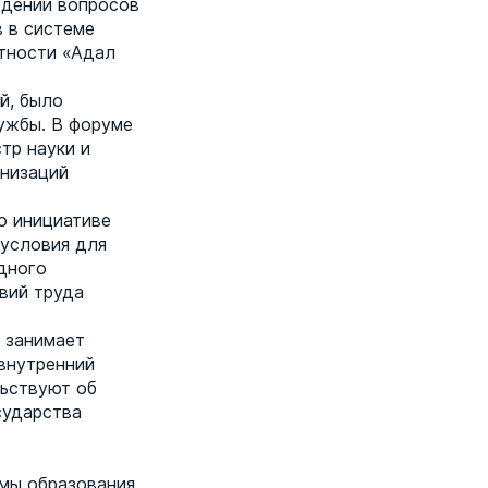
ждении вопросов
 в системе
стности «Адал
й, было
ужбы. В форуме
тр науки и
анизаций
о инициативе
 условия для
дного
вий труда
 занимает
 внутренний
льствуют об
сударства
мы образования,