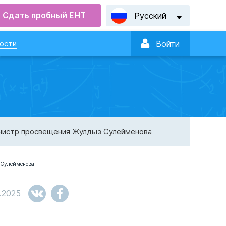
Сдать пробный ЕНТ
Русский

ости
Войти
министр просвещения Жулдыз Сулейменова
2.2025