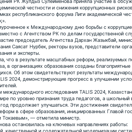
ения РК Жулдыз Сулейменова приняла участие в обсу
демической честности и снижения коррупционных рисков
амках республиканского форума Лиги академической че
қ».
иуроченное к Международному дню борьбы с коррупцие
вместно с Агентством РК по делам государственной сл
частие председатель Агентства Дархан Жазыкбай, минис
ания Саясат Нурбек, ректоры вузов, представители орг
ания и эксперты.
а, что в результате масштабных реформ, реализуемых п
ва, в организациях образования созданы благоприятные
щихся. Об этом свидетельствуют результаты междунаро
LIS 2024, демонстрирующие прогресс в улучшении усло
ителей.
м международного исследования TALIS 2024, Казахстан
мире по уровню признания труда педагогов, а школьный
в год продолжает улучшаться. Эти достижения свидете
еформ в сфере образования, инициированных Главой го
 Токаевым», — отметила министр.
ова остановилась на ключевых направлениях работы:
й, качественной и содержательной модернизации систе