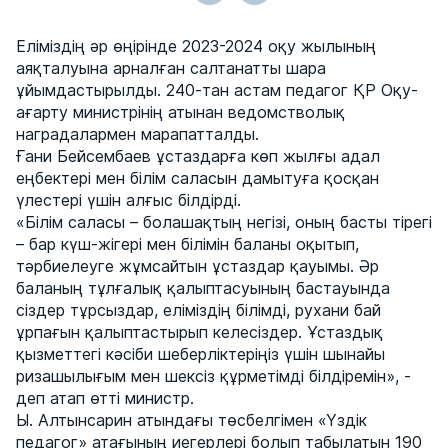
Еліміздің әр өңірінде 2023-2024 оқу жылының
аяқталуына арналған салтанатты шара
ұйымдастырылды. 240-тан астам педагог ҚР Оқу-
ағарту министрінің атынан ведомстволық
наградалармен марапатталды.
Ғани Бейсембаев ұстаздарға көп жылғы адал
еңбектері мен білім саласын дамытуға қосқан
үлестері үшін алғыс білдірді.
«Білім саласы – болашақтың негізі, оның басты тірегі
– бар күш-жігері мен білімін баланы оқытып,
тәрбиелеуге жұмсайтын ұстаздар қауымы. Әр
баланың тұлғалық қалыптасуының бастауында
сіздер тұрсыздар, еліміздің білімді, рухани бай
ұрпағын қалыптастырып келесіздер. Ұстаздық
қызметтегі кәсіби шеберліктеріңіз үшін шынайы
ризашылығым мен шексіз құрметімді білдіремін», -
деп атап өтті министр.
Ы. Алтынсарин атындағы төсбелгімен «Үздік
педагог» атағының иегерлері болып табылатын 190