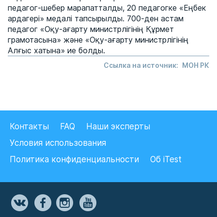
педагог-шебер марапатталды, 20 педагогке «Еңбек
ардагері» медалі тапсырылды. 700-ден астам
педагог «Оқу-ағарту министрлігінің Құрмет
грамотасына» және «Оқу-ағарту министрлігінің
Алғыс хатына» ие болды.
Ссылка на источник:
МОН РК
Контакты
FAQ
Наши эксперты
Условия использования
Политика конфиденциальности
Об iTest