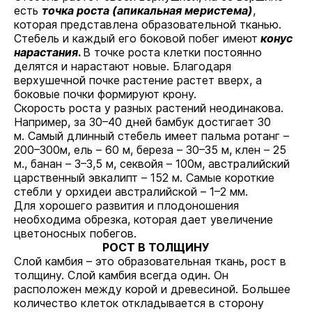
есть
точка роста (апикальная меристема)
,
которая представлена образовательной тканью.
Стебель и каждый его боковой побег имеют
конус
нарастания
.
В точке роста клетки постоянно
делятся и нарастают новые. Благодаря
верхушечной почке растение растет вверх, а
боковые почки формируют крону.
Скорость роста у разных растений неодинакова.
Например, за 30–40 дней бамбук достигает 30
м. Самый длинный стебель имеет пальма ротанг –
200–300м, ель – 60 м, береза – 30–35 м, клен – 25
м., банан – 3–3,5 м, секвойя – 100м, австралийский
царственный эвкалипт – 152 м. Самые короткие
стебли у орхидеи австралийской – 1–2 мм.
Для хорошего развития и плодоношения
необходима обрезка, которая дает увеличение
цветоносных побегов.
РОСТ В ТОЛЩИНУ
Слой камбия – это образовательная ткань, рост в
толщину. Слой камбия всегда один. Он
расположен между корой и древесиной. Большее
количество клеток откладывается в сторону