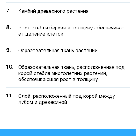
Кам­бий дре­вес­но­го рас­те­ния
Рост стеб­ля березы в тол­щи­ну обес­пе­чи­ва­
ет де­ле­ние кле­ток
Об­ра­зо­ва­тель­ная ткань рас­те­ний
Образовательная ткань, расположенная под
корой стебля многолетних растений,
обеспечивающая рост в толщину
Слой, расположенный под корой между
лубом и древесиной