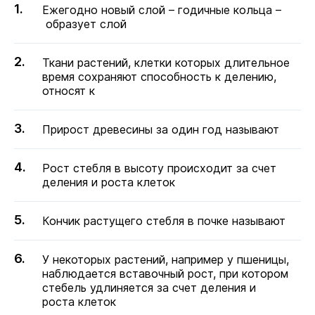
Ежегодно новый слой – годичные кольца –
образует слой
Ткани рас­те­ний, клет­ки ко­то­рых дли­тель­ное
время со­хра­ня­ют спо­соб­ность к де­ле­нию,
от­но­сят к
Прирост древесины за один год называют
Рост стебля в высоту происходит за счет
деления и роста клеток
Кончик растущего стебля в почке называют
У некоторых растений, например у пшеницы,
наблюдается вставочный рост, при котором
стебель удлиняется за счет деления и
роста клеток